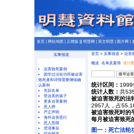
首页
|
网站地图
|
正體版
||
明慧网
|
英文明慧
|
图片网
|
首页
>
实事报道
>
迫害
实事报道
概述
名单及案情
统计
迫害致死案例
因学过法轮功而被迫害
致死者和详情需要继续确
统计区间：
199
认案例
失踪名单
统计人数：
共53
受迫害的孩子
被迫害致死的法
更多迫害案例
2957人，占55.
恶人榜
被迫害致死时的
严正声明
海外迫害恶行
每月被迫害致死
恶人恶报
澄清事实
图一：死亡法轮
综合报道