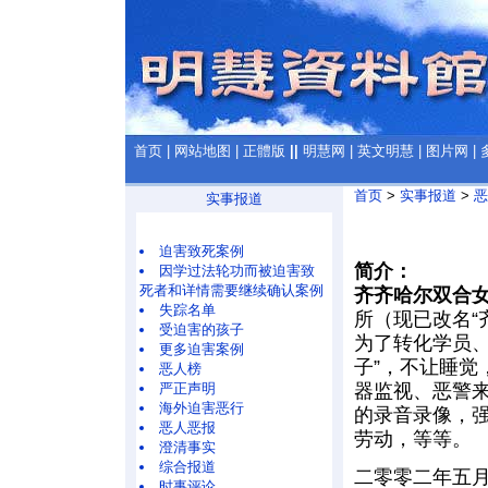
首页
|
网站地图
|
正體版
||
明慧网
|
英文明慧
|
图片网
|
首页
>
实事报道
>
恶
实事报道
迫害致死案例
简介：
因学过法轮功而被迫害致
死者和详情需要继续确认案例
齐齐哈尔双合
失踪名单
所（现已改名“
受迫害的孩子
为了转化学员
更多迫害案例
子”，不让睡觉
恶人榜
器监视、恶警来
严正声明
海外迫害恶行
的录音录像，
恶人恶报
劳动，等等。
澄清事实
综合报道
二零零二年五
时事评论