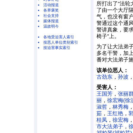
所打出了“法轮
活动报道
了由一个大厅
各界褒奖
社会支持
气，也没有窗户
媒体报道
警通过这个通
温故明今
警讲真象，要求
椅子”上。
各地受迫害人索引
按恶人单位类别索引
为了让大法弟子
按迫害事实索引
多名干警，加上
番对大法弟子
该单位恶人：
古劲东
，
孙波
受害人：
王国芳
，
张丽
丽
，
徐宏梅(徐
淑哲
，
林秀梅
茹
，
王红艳
，
桂凤
，
徐宏梅
市大法弟子
，
祁柏琴(祁柏芹)