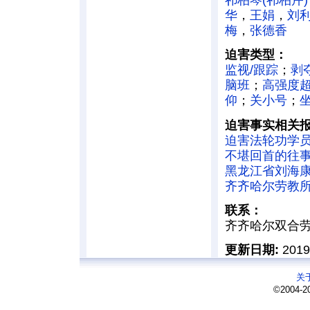
华
，
王娟
，
刘
梅
，
张德香
迫害类型：
监视/跟踪
；
剥
脑班
；
高强度
仰
；
关小号
；
迫害事实相关
迫害法轮功学员
不堪回首的往
黑龙江省刘海
齐齐哈尔劳教所
联系：
齐齐哈尔双合劳
更新日期:
201
关
©2004