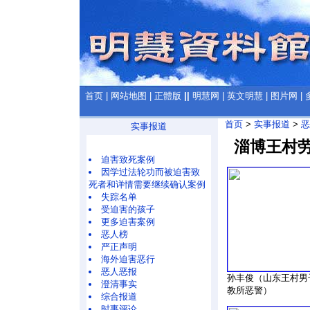
首页
|
网站地图
|
正體版
||
明慧网
|
英文明慧
|
图片网
|
首页
>
实事报道
>
恶
实事报道
淄博王村劳
迫害致死案例
因学过法轮功而被迫害致
死者和详情需要继续确认案例
失踪名单
受迫害的孩子
更多迫害案例
恶人榜
严正声明
海外迫害恶行
恶人恶报
孙丰俊（山东王村男
澄清事实
教所恶警）
综合报道
时事评论