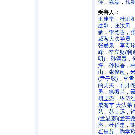
萍
，
陈磊
，
韩
受害人：
王建华
，
杜以
建刚
，
庄汝凤
新
，
李德善
，
张
威海大法学员
张爱泉
，
李贵
峰
，
辛立财(利
明)
，
孙得贵
，
海
，
孙秋香
，
山
，
张俊起
，
(尹子敬)
，
李雪
的丈夫
，
石开
勇
，
徐振芹
，
胡立尧
，
毕诗
威海市 大法弟
艺
，
苏士远
，
(孟显露)(孟宪路
杰
，
杜祥忠
，
崔桂芬
，
陶学