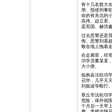
有十几名犹大在
用、指使刑事
命的有东北的
高伟、赵立君
孟宪国、赫洪
过去恶警还是
饰。恶警刘基
敬在地上拖着
在走廊里，经常
功学员董某某
大小便。
临朐县法轮功
召华，几乎天
刘振波等殴打
章丘市法轮功
危险，保外就
个月后一天早上
磨，李维忠随