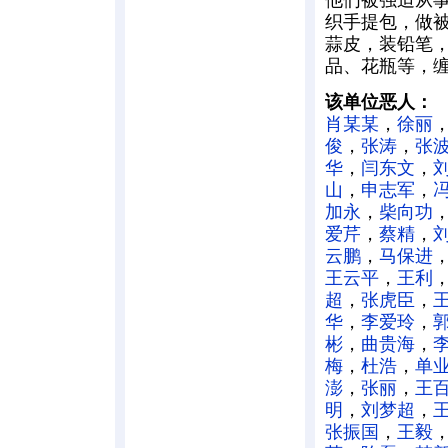
他们被强迫从事
织手提包，做
蒜皮，装铅笔
品、花瓶等，
该单位恶人：
肖某某
，
徐丽
俊
，
张涛
，
张
华
，
闫东文
，
山
，
申志军
，
加永
，
柴向功
爱芹
，
蔡精
，
云鹏
，
马保进
王云平
，
王利
超
，
张虎臣
，
华
，
李爱玲
，
彬
，
曲贵海
，
梅
，
杜浩
，
单
澎
，
张丽
，
王
明
，
刘梦超
，
张振国
，
王毅