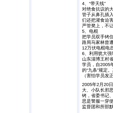
4、“带天线”
对绝食抗议的大
管子从鼻孔插
们还把灌食迫
严管凳上，不
5、电棍
把学员双手铐
路局马家林曾
12万伏电棍电
6、利用犹大强
山东淄博王村
学员，自200
的“九条”规定
（害怕学员发
2005年2月
大、小队长邪
铐，省委书记
思是警服一穿
监督团和所部默