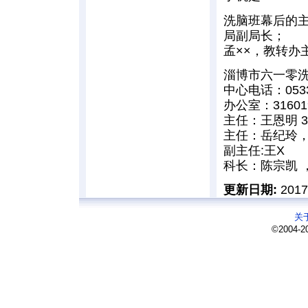
洗脑班幕后的
局副局长；
孟××，教转办主任
淄博市六一零洗
中心电话：0533-
办公室：31601
主任：王恩明 31
主任：岳纪玲
副主任:王X
科长：陈宗凯 ，
更新日期:
201
关
©2004