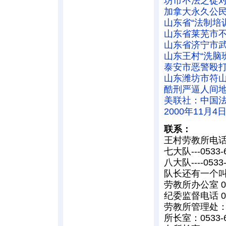
坊市不法之徒
加拿大永久公
山东省“法制培
山东省莱芜市
山东省济宁市
山东王村“洗脑
泰安市恶警殴
山东潍坊市符
酷刑严逼人间地
美联社：中国
2000年11
联系：
王村劳教所电话05
七大队---05
八大队----0
队长还有一个
劳教所办公室 053
纪委监督电话 053
劳教所管理处：05
所长室：0533-6