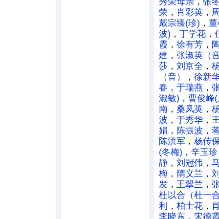
秀荣母亲
，
张
荣
，
肖彩英
，
戴宗臻(珍)
，
董
波)
，
丁学花
，
霞
，
徐有芳
，
建
，
张淑英（
莎
，
刘京全
，
（音）
，
徐新
春
，
于瑞燕
，
张
淑敏)
，
曹俊峰(
南
，
桑凤英
，
波
，
于秀华
，
娟
，
陈振波
，
陈洪军
，
杨传
(冬梅)
，
辛玉珍
静
，
刘冠伟
，
梅
，
隋义兰
，
发
，
王翠兰
，
杜以合（杜一合
利
，
柏士花
，
李晓东
，
宋德