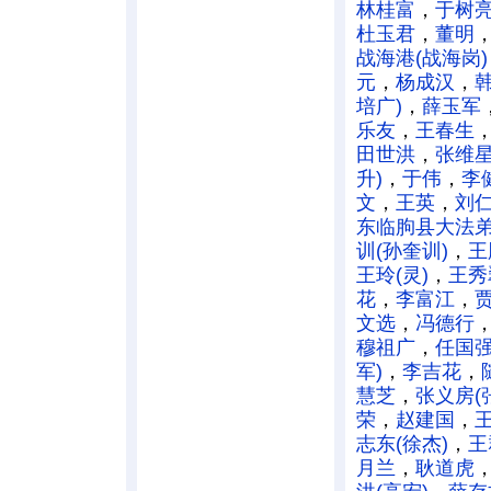
林桂富
，
于树
杜玉君
，
董明
战海港(战海岗)
元
，
杨成汉
，
培广)
，
薛玉军
乐友
，
王春生
田世洪
，
张维星
升)
，
于伟
，
李
文
，
王英
，
刘
东临朐县大法
训(孙奎训)
，
王
王玲(灵)
，
王秀
花
，
李富江
，
文选
，
冯德行
穆祖广
，
任国
军)
，
李吉花
，
慧芝
，
张义房(
荣
，
赵建国
，
志东(徐杰)
，
王
月兰
，
耿道虎