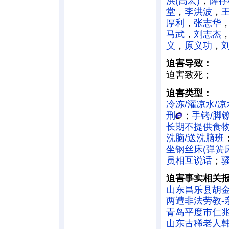
洪(高宏)
，
薛存
堂
，
李洪波
，
厚利
，
张志华
马武
，
刘志杰
义
，
原义功
，
迫害导致：
迫害致死；
迫害类型：
冷冻/灌凉水/凉
刑
；
手铐/脚
长期不提供食
洗脑/送洗脑班
坐钢丝床(弹簧床
员相互说话
；
迫害事实相关
山东昌乐县胡
两遭非法劳教-
青岛平度市仁
山东古稀老人