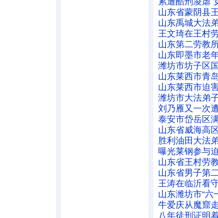
累遭酷刑凌虐 
山东省蒙阴县
山东禹城大法
王文琦在王村
山东第二劳教
山东即墨市老
潍坊市坊子区
山东莱西市青
山东莱西市迫
潍坊市大法弟
刘乃雁又一次
泰安市岱岳区
山东省威海高
胜利油田大法
曝光莱钢参与
山东省王村劳
山东省男子第
王涛在临沂看
山东潍坊市“六
牛爱庆从魔窟
八年徒刑证明