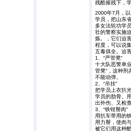
残酷摧残下，
2000年7月
学员，把山东省
多女法轮功学
壮的警察实施
炼。，它们迫
程度，可以说
五毒俱全。迫
1、“严管凳”
十大队恶警单
管凳”，这种
不能动弹。
2、“吊挂”
把学员上衣扒
学员的肋骨。
出外伤、又检
3、“铁钳掰肉”
用扒车带用的
用力掰，使肉
被它们用这种