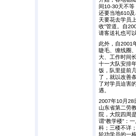
间10-30天不
还要当地610
天要花去学员
收”管道。自2
请客送礼也可
此外，自200
睫毛、缠线圈
大、工作时间长
十一大队安排
饭，队里提前几
了，就以改善
了对学员迫害
遇。
2007年10
山东省第二劳
院，大院四周
谓“教学楼”：
科；三楼不详
轮功学员的一