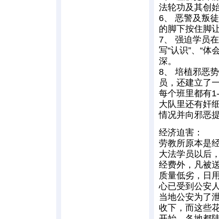
法轮功及其创
6、 恶警及叛
的脚下按住脚
7、 强迫学员
写“认识”、“
深。
8、 培植邪恶
员，还建立了一
每个班里都有1
大队里还有奸
情况并向邪恶
经济迫害：
劳教所原本是
大法学员以后
经费外，凡被
质量低劣，日
心已受到公安
当地公安为了
收下，而这些花
开始，各地都陆