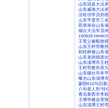
山东冠县大法
山东威海大法
法轮功学员孙
山东平度市三
邵承洛在山东
烟台大法学员
160928.html#2
王莹义被殴致
山东王村劳教
初桂林被山东
山东龙岗镇派
山东淄博市王
王村劳教所原
山东烟台市牟
曝光山东淄博市
蒙阴610与旧
八旬老人拒“转
青岛莱西市李
王继华被迫害
山东淄博王村