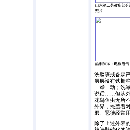
山东第二劳教所部分
照片
酷刑演示：电棍电击
洗脑班戒备森
层层设有铁栅栏
一举一动；洗
说话……但从
花鸟鱼虫无所
外界，掩盖着
磨。恶徒经常
除了上述外表
被洗脑转化的