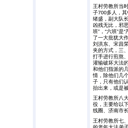
王村劳教所当
子700多人，
绪盛，副大队长
凶残无比，邪恶
班”，“六班”
了一大批犹大
刘洪东、宋昌
夹的方式，三
打手进行煎熬
灌输破坏大法
和他们指派的
情，除他们几
子，只有他们
抬出来，或是
王村劳教所八
役，主要给以下
线圈、济南市
王村劳教所七、
的老年大法弟