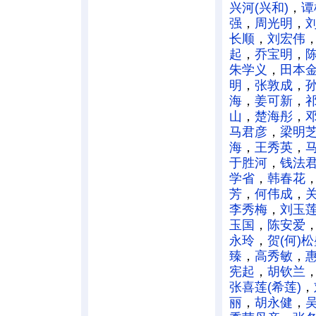
兴河(兴和)
，
谭
强
，
周光明
，
长顺
，
刘宏伟
起
，
乔宝明
，
朱学义
，
田本
明
，
张敦成
，
海
，
姜可新
，
祁
山
，
楚海彤
，
马君彦
，
梁明
海
，
王秀英
，
于胜河
，
钱法君
学省
，
韩春花
芳
，
何伟成
，
李秀梅
，
刘玉
玉国
，
陈安爱
永玲
，
贺(何)
臻
，
高秀敏
，
惠
宪起
，
胡钦兰
张喜莲(希莲)
，
丽
，
胡永健
，