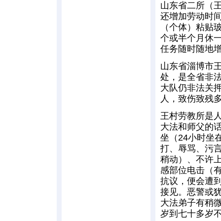
山东省二所（
还增加劳动时间
（个体）粘贴
个或半个月休
任务随时随地
山东省淄博市
处，是全省非
大队仍非法关押
人，致伤致残
王村劳教所是人
大法和师父的话
坐（24小时坐
打、辱骂、污言
稍动）、不许
感部位电击（
抗议，便会遭
接见。恶警或
大法弟子有稍
岁到七十多岁