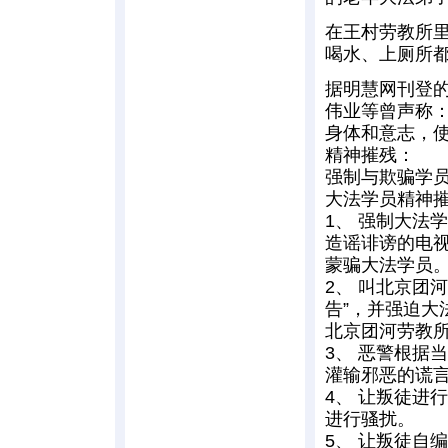
在王村劳教所里
喝水、上厕所
据明慧网刊登
伟业等曾声称
身体和意志，使
精神摧残：
强制与欺骗学员
大法学员精神
1、 强制大法
造谣诽谤的电
蒙骗大法学员
2、 叫北京团
告”，并强迫
北京团河劳教
3、 恶警根据
灌输邪恶的谎
4、 让叛徒进
进行骚扰。
5、 让叛徒自