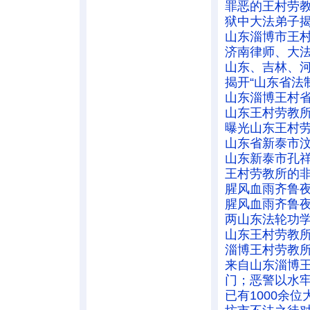
罪恶的王村劳
狱中大法弟子
山东淄博市王
济南律师、大
山东、吉林、
揭开“山东省法
山东淄博王村
山东王村劳教
曝光山东王村
山东省新泰市
山东新泰市孔
王村劳教所的
腥风血雨齐鲁
腥风血雨齐鲁
两山东法轮功学
山东王村劳教
淄博王村劳教
来自山东淄博
门；恶警以水
已有1000余