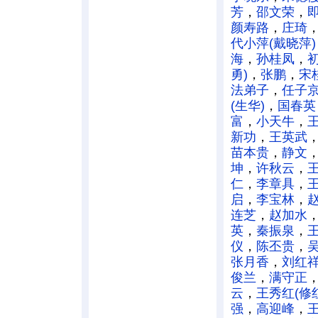
芳
，
邵文荣
，
颜寿路
，
庄琦
代小萍(戴晓萍)
海
，
孙桂凤
，
勇)
，
张鹏
，
宋
法弟子
，
任子
(生华)
，
国春英
富
，
小天牛
，
新功
，
王英武
苗本贵
，
静文
坤
，
许秋云
，
仁
，
李章具
，
启
，
李宝林
，
连芝
，
赵加水
英
，
秦振泉
，
仪
，
陈丕贵
，
张月香
，
刘红
俊兰
，
满守正
云
，
王秀红(修
强
，
高迎峰
，