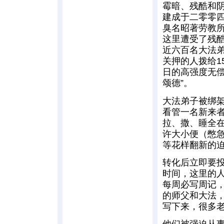
霉暗、残酷和
建成于二零零
臭名昭著劳教
这里遭受了残
近六百名大法
关押的人拨给1
日的高强度无偿
颂德”。
大法弟子被绑架
看管一名新来
拉、撒、睡全
许大小便（憋
等花样翻新的迫
转化后立即要
时间，这里的人
每周必写周记，
的师父和大法
写下来，很多