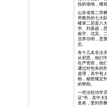
役的场地，楼
山东省第二劳
劳教所的七大
楼第二层是八
华、刘基超，
振宇、沈宾。
员李功明，恶
忠。
有十几名非法关
从邪恶，他们
在严管班，他
通过对包夹的
道理，其中有
相，秘密规定
的帮助。
一些法轮功学
证”书，其中
发表，受到劳