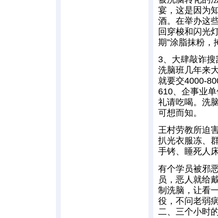
宴，这是因为
酒。在举办这
回穿梭和闪光
期”涂脂抹粉，
3、大肆敲诈搜
洗脑班几年来
就要交4000
610、企事业
礼请吃喝。洗
可想而知。
王村劳教所迫
扒光衣服冻、
手铐、睡死人
有个学员被邪
员，恶人就给
制洗脑，让看
役，不问老弱
二、三个小时