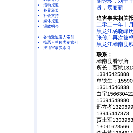
胡秀玲
，
刘子
活动报道
贤
，
袁丽新
各界褒奖
社会支持
迫害事实相关
媒体报道
二零二一年十
温故明今
黑龙江杨晓峰
张传广再次被
各地受迫害人索引
按恶人单位类别索引
黑龙江桦南县
按迫害事实索引
联系：
桦南县看守所
所长：贾斌1313
13845425888
单铁生：155909
13614546838
白宇15663042
15694548980
邢方孝1320699
13945447373
贾土军1303963
13091623566
李士英1384611