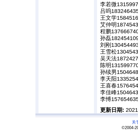
李若微1315997
吕呜18324643
王文学1584516
艾仲明1874543
程鹏13766674
孙磊18245410
刘刚13045449
王雪松1304543
吴天法1872427
陈明13159977
孙续男1504648
李天阳1335254
王喜春1576454
李佳峰1504643
李愽15765463
更新日期:
202
关
©2004