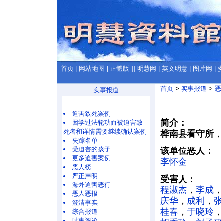
首页
|
网站地图
|
正體版
||
明慧网
|
英文明慧
|
图片网
|
首页
>
实事报道
>
恶
实事报道
迫害致死案例
简介：
因学过法轮功而被迫害致
死者和详情需要继续确认案例
桦南县看守所
失踪名单
受迫害的孩子
该单位恶人：
更多迫害案例
李怀金
恶人榜
严正声明
受害人：
海外迫害恶行
程淑杰
，
李成
恶人恶报
庆华
，
成利
，
澄清事实
桂春
，
于晓玲
综合报道
时事评论