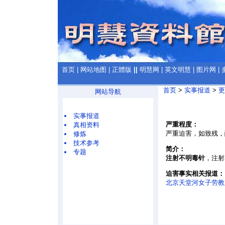
首页
|
网站地图
|
正體版
||
明慧网
|
英文明慧
|
图片网
|
首页
>
实事报道
>
更
网站导航
实事报道
严重程度：
真相资料
严重迫害，如致残，
修炼
技术参考
简介：
专题
注射不明毒针
，注射
迫害事实相关报道：
北京天堂河女子劳教