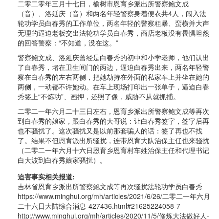
二零二零年三月十七日，榆树市恩育乡派出所警察鲍文成
（音）、洛延庆（音）和两名年轻警察身着便衣共4人，闯入法
轮功学员白春秀的工作单位，两名年轻的警察粗暴、蛮横并大声
无理的逼迫老板交出法轮功学员白春秀，商店老板没有畏惧坦然
的回答警察：“不知道，没在这。”
警察鲍文成、洛延庆曾经是白春秀的初中和小学老师，他们认出
了白春秀，堵在卫生间门的两边，逼迫白春秀出来，两名年轻警
察在白春秀的左右两侧，把她劫持在外面的私家车上并坐在她的
两侧，一动都不许她动。在车上现场打印出一张单子，逼迫白春
秀签上“不炼功”、画押，还照了像，威胁不从就抓捕。
二零二一年六月二十三日左右，恩育乡派出所警察鲍文成等再次
到白春秀的娘家，跟白春秀的大哥说：让白春秀签字，签字后再
也不骚扰了。这次骚扰又是以前那套骗人的话：签了再也不找
了。结果不但恩育派出所骚扰，连带恩育大队治保主任也来骚扰
（二零二一年六月十六日恩育乡恩育村车姓治保主任和代理书记
白大波到白春秀娘家骚扰）。
迫害事实相关报道:
吉林省恩育乡派出所警察鲍文成等再次骚扰法轮功学员白春秀
https://www.minghui.org/mh/articles/2021/6/26/二零二一年六月
二十六日大陆综合消息-427436.html#21625224058-7
http://www.minghui.org/mh/articles/2020/11/5/修炼大法做好人-