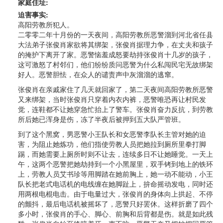
家庭住址:
迫害事实:
高阳劳教所犯人。
二零零二年十月份的一天夜间，高阳劳教所恶警溜到河北省任县
大法弟子张俊肖家欲将其绑架，张俊肖据理力争，在丈夫和孩子
的掩护下离开了家。恶警恼羞成怒要劫持张俊肖十几岁的孩子，
这可激怒了村邻们，他们纷纷质问恶警为什么私闯民宅无故绑架
好人。恶警胆怯，在众人的谴责声中灰溜溜的逃窜。
张俊肖在亲戚家住了几天就回家了，第二天夜间高阳劳教所恶警
又来绑架，当时张俊肖只穿着内衣内裤，恶警唯恐再让村民发
觉，连鞋都不让她穿急忙抬上了警车。张俊肖奋力反抗，到劳教
所后她已浑身是伤，冻了半夜后被押到五大队严管班。
到了这个黑窝，男恶警小王队长和女恶警李队长主管对她的迫
害，为阻止她炼功，他们指使劳教人员把她拉到厕所里拳打脚
踢，而她需要上厕所时则不让去，连续多日不让她睡觉。一天上
午，这两个恶警把她劫持到一个小黑屋里，双手铐到地上的铁环
上，劳教人员艾书珍等用脚踏在她前胸上，她一动不能动，小王
队长把老式电话机的电线缠在她脚趾上，拚命摇动发电，同时还
用两根电棍电击。由于电量过大，张俊肖的身体向上拱起、不停
的颤抖，最后电话机被摇坏了，恶警只好罢休。这样折磨了四个
多小时，张俊肖的手心、脚心、前胸和后背都是伤。就是如此残