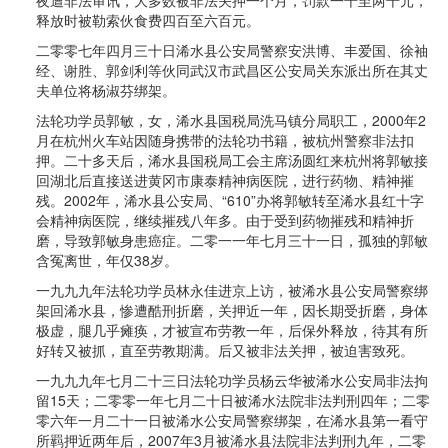
释放时被勒索伙食费四百至六百元。
二零零七年四月三十日浠水县公安局警察安洪博、丰爱国、徐袖
经、谢胜、郭剑利等伙同武汉市武昌区公安局关东派出所在其丈
夫单位将杨淑芬绑架。
法轮功学员郭敏，女，浠水县国税局洗马镇分局职工，2000年2
月在杭州火车站因随身携带的法轮功书籍，被杭州警察非法扣
押。二十多天后，浠水县国税局工会主席汤圆红来杭州将郭敏接
回湖北后直接送进黄冈市康泰精神病医院，进行药物、精神摧
残。2002年，浠水县公安局、“610”办将郭敏转至浠水县红十字
会精神病医院，继续摧残八年多。由于受到药物摧残和精神折
磨，导致郭敏身患癌症。二零一一年七月三十一日，孤独的郭敏
含冤离世，年仅38岁。
一九九九年法轮功学员林永佳进京上访，被浠水县公安局警察绑
架回浠水县，惨遭酷刑折磨，关押近一年，因长期受折磨，身体
极虚，腿几乎瘫痪，才被宣布劳教一年，后保外释放，待其有所
好转又被抓，直至劳教期满。后又被非法关押，被迫害致死。
一九九九年七月二十三日法轮功学员杨云华被浠水公安局非法拘
留15天；二零零一年七月二十日被浠水法院非法判刑四年；二零
零六年一月二十一日被浠水公安局警察绑架，在浠水县第一看守
所羁押近两年后，2007年3月被浠水县法院非法判刑九年，二零