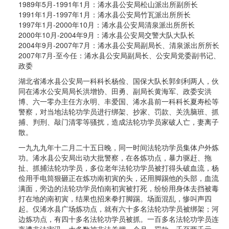
1989年5月-1991年1月：浠水县公安局松山派出所副所长
1991年1月-1997年1月：浠水县公安局竹瓦派出所所长
1997年1月-2000年10月：浠水县公安局清泉派出所所长
2000年10月-2004年9月：浠水县公安局交警大队大队长
2004年9月-2007年7月：浠水县公安局副局长、清泉派出所所长
2007年7月-至今任：浠水县公安局副局长、公安局党委副书记、
政委
湖北省浠水县公安局一科科长杨俭、国保大队长郭剑利两人，伙
同在浠水公安局局长洪增协、田勇、副局长黄海军、政委安洪
博、六一零办主任方永明、丰爱国、浠水县前一科科长夏寿松等
警察，对当地法轮功学员进行绑架、抄家、罚款、关洗脑班、抓
捕、判刑、敲门清零等骚扰，造成法轮功学员家破人亡，妻离子
散。
一九九九年十二月二十五日晚，同一时间法轮功学员集体户外炼
功。浠水县公安局出动大批警察，在各炼功点，暴力驱赶、拖
扯、抓捕法轮功学员，多位老年法轮功学员被打得头破血流，杨
俭用手电筒狠砸正在炼功南初寅的头，还用脚踢他的头部，血流
满面，旁边的法轮功学员怕南初寅被打死，纷纷用身体去挡被毒
打在地的南初寅，结果也招来拳打脚踢。场面混乱，惨叫声四
起。仅浠水县广场炼功点，就有六十多名法轮功学员被绑架；河
边炼功点，有四十多名法轮功学员被抓。一百多名法轮功学员连
夜遭非法审讯，大多数被非法关押一个月，罚款一千至两千元，