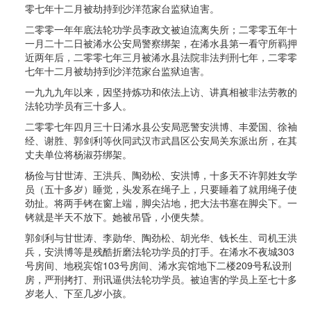
零七年十二月被劫持到沙洋范家台监狱迫害。
二零零一年年底法轮功学员李政文被迫流离失所；二零零五年十
一月二十二日被浠水公安局警察绑架，在浠水县第一看守所羁押
近两年后，二零零七年三月被浠水县法院非法判刑七年，二零零
七年十二月被劫持到沙洋范家台监狱迫害。
一九九九年以来，因坚持炼功和依法上访、讲真相被非法劳教的
法轮功学员有三十多人。
二零零七年四月三十日浠水县公安局恶警安洪博、丰爱国、徐袖
经、谢胜、郭剑利等伙同武汉市武昌区公安局关东派出所，在其
丈夫单位将杨淑芬绑架。
杨俭与甘世涛、王洪兵、陶劲松、安洪博，十多天不许郭姓女学
员（五十多岁）睡觉，头发系在绳子上，只要睡着了就用绳子使
劲扯。将两手铐在窗上端，脚尖沾地，把大法书塞在脚尖下。一
铐就是半天不放下。她被吊昏，小便失禁。
郭剑利与甘世涛、李勋华、陶劲松、胡光华、钱长生、司机王洪
兵，安洪博等是残酷折磨法轮功学员的打手。在浠水不夜城303
号房间、地税宾馆103号房间、浠水宾馆地下二楼209号私设刑
房，严刑拷打、刑讯逼供法轮功学员。被迫害的学员上至七十多
岁老人、下至几岁小孩。