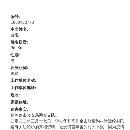
编号:
E000162773
中文姓名:
白琨
姓名拼音:
Bai Kun
性别:
男
职务职称:
警员
工作单位名称:
工作单位地址:
近照:
家庭住址:
迫害事实:
葫芦岛市公安局网安支队。
二零二二年三月十七日，李桂华和高作奎去蜂蜜沟村附近给村民
送有关法轮功的真相资料，被受谎言毒害的村民举报，因为疫情