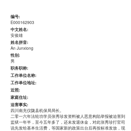
编号:
E000162903
中文姓名:
安俊雄
姓名拼音:
An Junxiong
性别:
男
职务职称:
工作单位名称:
工作单位地址:
近照:
家庭住址:
迫害事实:
四川南充仪陇县机保局局长。
二零一六年法轮功学员张秀珍发资料被人恶意构陷举报被迫害到
监狱一年半，至今五年多了，还未发退休金，对此张秀珍打官司
说先发给基本生活费，等国家新的政策出台后再按标准发放，现