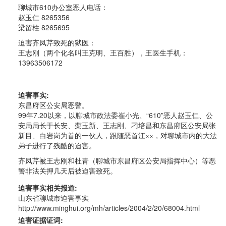
聊城市610办公室恶人电话：
赵玉仁 8265356
梁留柱 8265695
迫害齐凤芹致死的狱医：
王志刚（两个化名叫王克明、王百胜），王医生手机：
13963506172
迫害事实:
东昌府区公安局恶警。
99年7.20以来，以聊城市政法委崔小光、“610”恶人赵玉仁、公
安局局长于长安、栾玉新、王志刚、刁培昌和东昌府区公安局张
新目、白岩岗为首的一伙人，跟随恶首江××，对聊城市内的大法
弟子进行了残酷的迫害。
齐凤芹被王志刚和杜青（聊城市东昌府区公安局指挥中心）等恶
警非法关押几天后被迫害致死。
迫害事实相关报道:
山东省聊城市迫害事实
http://www.minghui.org/mh/articles/2004/2/20/68004.html
迫害证据证词: