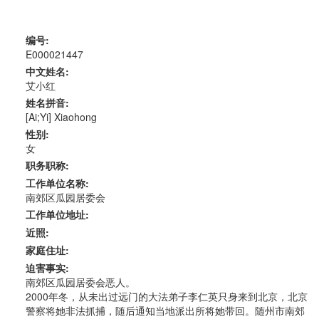
编号:
E000021447
中文姓名:
艾小红
姓名拼音:
[Ai;Yi] Xiaohong
性别:
女
职务职称:
工作单位名称:
南郊区瓜园居委会
工作单位地址:
近照:
家庭住址:
迫害事实:
南郊区瓜园居委会恶人。
2000年冬，从未出过远门的大法弟子李仁英只身来到北京，北京
警察将她非法抓捕，随后通知当地派出所将她带回。随州市南郊