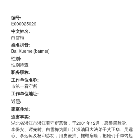
编号:
E000025026
中文姓名:
白雪梅
姓名拼音:
Bai Xuemei(baimei)
性别:
性别待查
职务职称:
工作单位名称:
市第一看守所
工作单位地址:
近照:
家庭住址:
迫害事实:
湖北省潜江市潜江看守所恶警，于2001年12月，恶警周胜堂、
李保安、谭先树、白雪梅为阻止江汉油田大法弟子艾正华、吴远
琼、李远琼及杨印炼功，用皮鞭抽、拖鞋扇脸，把她们手脚铐起