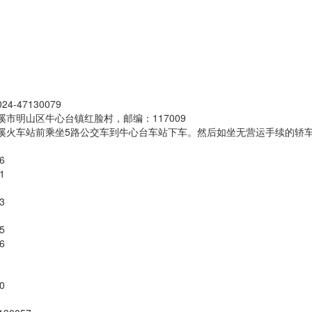
-47130079
市明山区牛心台镇红脸村，邮编：117009
溪火车站前乘坐5路公交车到牛心台车站下车。然后如坐无营运手续的轿车
6
1
3
5
6
0