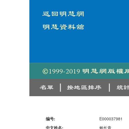
编号:
E000037981
中文姓名:
鲍长青