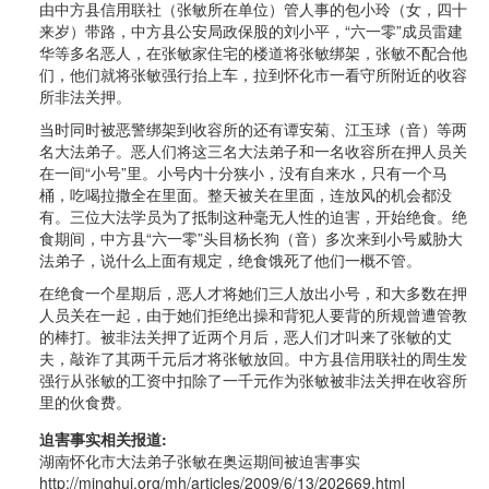
由中方县信用联社（张敏所在单位）管人事的包小玲（女，四十
来岁）带路，中方县公安局政保股的刘小平，“六一零”成员雷建
华等多名恶人，在张敏家住宅的楼道将张敏绑架，张敏不配合他
们，他们就将张敏强行抬上车，拉到怀化市一看守所附近的收容
所非法关押。
当时同时被恶警绑架到收容所的还有谭安菊、江玉球（音）等两
名大法弟子。恶人们将这三名大法弟子和一名收容所在押人员关
在一间“小号”里。小号内十分狭小，没有自来水，只有一个马
桶，吃喝拉撒全在里面。整天被关在里面，连放风的机会都没
有。三位大法学员为了抵制这种毫无人性的迫害，开始绝食。绝
食期间，中方县“六一零”头目杨长狗（音）多次来到小号威胁大
法弟子，说什么上面有规定，绝食饿死了他们一概不管。
在绝食一个星期后，恶人才将她们三人放出小号，和大多数在押
人员关在一起，由于她们拒绝出操和背犯人要背的所规曾遭管教
的棒打。被非法关押了近两个月后，恶人们才叫来了张敏的丈
夫，敲诈了其两千元后才将张敏放回。中方县信用联社的周生发
强行从张敏的工资中扣除了一千元作为张敏被非法关押在收容所
里的伙食费。
迫害事实相关报道:
湖南怀化市大法弟子张敏在奥运期间被迫害事实
http://minghui.org/mh/articles/2009/6/13/202669.html