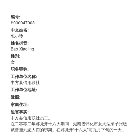
编号:
E000047003
中文姓名:
包小玲
姓名拼音:
Bao Xiaoling
性别:
女
职务职称:
工作单位名称:
中方县信用联社
工作单位地址:
近照:
家庭住址:
迫害事实:
中方县信用联社员工。
在二零零二年邪党开十六大期间，湖南省怀化市女大法弟子张敏
就曾遭到恶人们的绑架。在邪党开“十六大”前九月下旬的一天，