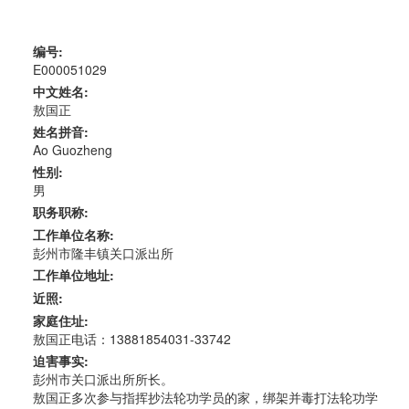
编号:
E000051029
中文姓名:
敖国正
姓名拼音:
Ao Guozheng
性别:
男
职务职称:
工作单位名称:
彭州市隆丰镇关口派出所
工作单位地址:
近照:
家庭住址:
敖国正电话：13881854031-33742
迫害事实:
彭州市关口派出所所长。
敖国正多次参与指挥抄法轮功学员的家，绑架并毒打法轮功学