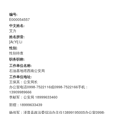
编号:
E000054557
中文姓名:
艾力
姓名拼音:
[Ai;Yi] Li
性别:
性别待查
职务职称:
工作单位名称:
石油基地塔西南公安局
工作单位地址:
王保其：公安局长
办公室电话0998-7522116或0998-7522166手机：
13909989666
李献军：公安局 18999633460
郭熠：18999633439
杨传军：泽普县政法委综治办主任13899195005办公室0998-