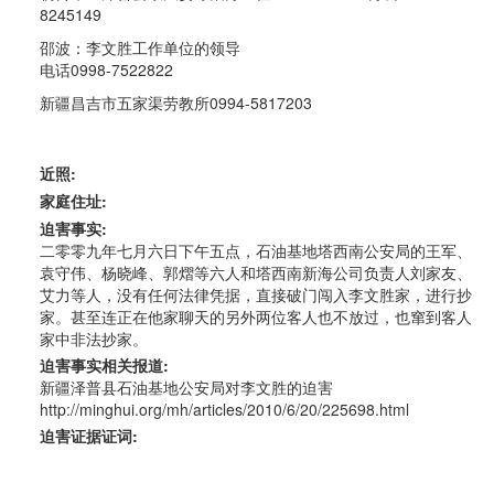
8245149
邵波：李文胜工作单位的领导
电话0998-7522822
新疆昌吉市五家渠劳教所0994-5817203
近照:
家庭住址:
迫害事实:
二零零九年七月六日下午五点，石油基地塔西南公安局的王军、
袁守伟、杨晓峰、郭熠等六人和塔西南新海公司负责人刘家友、
艾力等人，没有任何法律凭据，直接破门闯入李文胜家，进行抄
家。甚至连正在他家聊天的另外两位客人也不放过，也窜到客人
家中非法抄家。
迫害事实相关报道:
新疆泽普县石油基地公安局对李文胜的迫害
http://minghui.org/mh/articles/2010/6/20/225698.html
迫害证据证词: