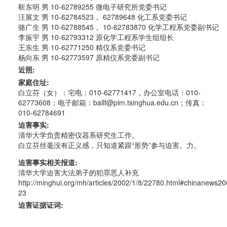
靳东明 男 10-62789255 微电子研究所党委书记
汪展文 男 10-62784523， 62789648 化工系党委书记
骆广生 男 10-62788545， 10-62783870 化学工程系党委副书记
李振宇 男 10-62793312 原化学工程系学生组组长
王东生 男 10-62771250 精仪系党委书记
杨向东 男 10-62773597 原精仪系党委副书记
近照:
家庭住址:
白立芬（女）：宅电：010-62771417，办公室电话：010-
62773608；电子邮箱：bailf@pim.tsinghua.edu.cn；传真：
010-62784691
迫害事实:
清华大学负责精密仪器系研究生工作。
白立芬丝毫没有正义感，只知道紧跟“形势”参与迫害。力。
迫害事实相关报道:
清华大学迫害大法弟子的犯罪恶人补充
http://minghui.org/mh/articles/2002/1/8/22780.html#chinanews2
23
迫害证据证词: