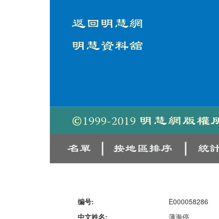
编号:
E000058286
中文姓名:
薄海停