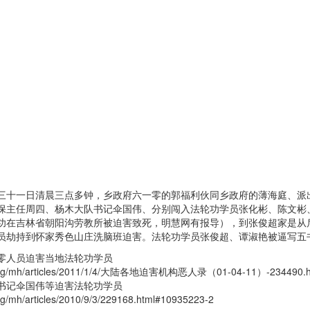
。
三十一日清晨三点多钟，乡政府六一零的郭福利伙同乡政府的薄海庭、派
保主任周四、杨木大队书记伞国伟、分别闯入法轮功学员张化彬、陈文彬
功在吉林省朝阳沟劳教所被迫害致死，明慧网有报导），到张俊超家是从
员劫持到怀家秀色山庄洗脑班迫害。法轮功学员张俊超、谭淑艳被逼写五
零人员迫害当地法轮功学员
i.org/mh/articles/2011/1/4/大陆各地迫害机构恶人录（01-04-11）-234490.h
书记伞国伟等迫害法轮功学员
org/mh/articles/2010/9/3/229168.html#10935223-2