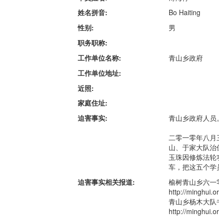
姓名拼音:
Bo Haiting
性别:
男
职务职称:
工作单位名称:
青山乡政府
工作单位地址:
近照:
家庭住址:
迫害事实:
青山乡政府人员
二零一零年八月
山、于家大队治
玉珠因修炼法轮
车，把这五个学
迫害事实相关报道:
榆树青山乡六一
http://minghu
青山乡杨木大队
http://minghui.