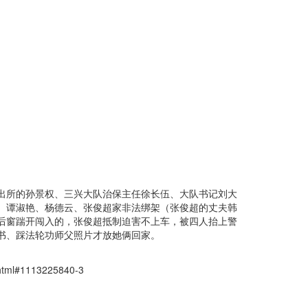
出所的孙景权、三兴大队治保主任徐长伍、大队书记刘大
、谭淑艳、杨德云、张俊超家非法绑架（张俊超的丈夫韩
后窗踹开闯入的，张俊超抵制迫害不上车，被四人抬上警
书、踩法轮功师父照片才放她俩回家。
tml#1113225840-3