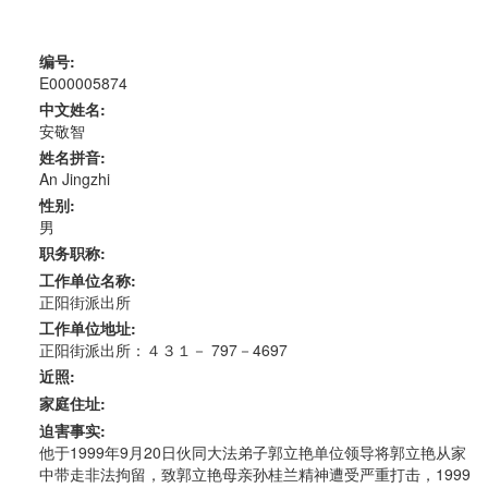
编号:
E000005874
中文姓名:
安敬智
姓名拼音:
An Jingzhi
性别:
男
职务职称:
工作单位名称:
正阳街派出所
工作单位地址:
正阳街派出所：４３１－ 797－4697
近照:
家庭住址:
迫害事实:
他于1999年9月20日伙同大法弟子郭立艳单位领导将郭立艳从家
中带走非法拘留，致郭立艳母亲孙桂兰精神遭受严重打击，1999