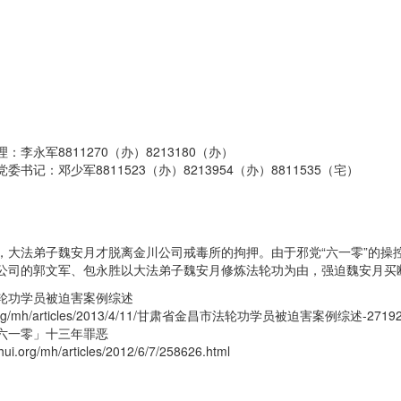
李永军8811270（办）8213180（办）
书记：邓少军8811523（办）8213954（办）8811535（宅）
，大法弟子魏安月才脱离金川公司戒毒所的拘押。由于邪党“六一零”的操
公司的郭文军、包永胜以大法弟子魏安月修炼法轮功为由，强迫魏安月买
轮功学员被迫害案例综述
ui.org/mh/articles/2013/4/11/甘肃省金昌市法轮功学员被迫害案例综述-271928
六一零」十三年罪恶
hui.org/mh/articles/2012/6/7/258626.html