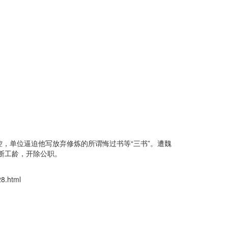
控，单位逼迫他写放弃修炼的所谓悔过书等“三书”。遭魏
断工龄，开除公职。
.html