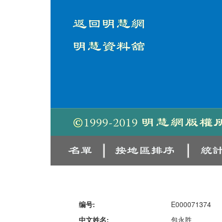
编号:
E000071374
中文姓名:
包永胜