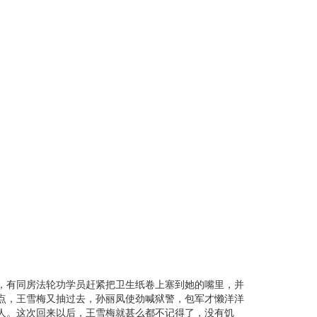
，有同房法轮功学员赶紧把卫生纸卷上塞到她的嘴里，并
点，王雪梅又抽过去，孙丽凤使劲喊狱警，包军才懒洋洋
人。这次回来以后，王雪梅就甚么都不记得了，没有饥