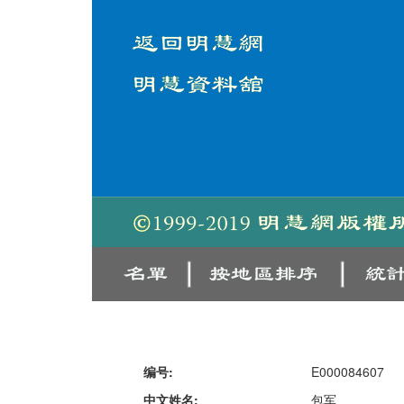
编号:
E000084607
中文姓名:
包军