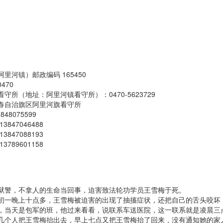
里河镇）邮政编码 165450
470
守所（地址：阿里河镇看守所）：0470-5623729
春自治旗区阿里河旗看守所
48075599
847046488
847088193
789601158
狱警，不拿人的生命当回事，迫害致法轮功学员王雪梅于死。
初一晚上十点多，王雪梅被迫害的出现了抽搐症状，还把自己的舌头咬坏
，当天是包军的班，他过来看看，说联系车送医院，这一联系就是凌晨三
几个人把王雪梅抬出去，早上七点又把王雪梅抬了回来，没有通知她的家