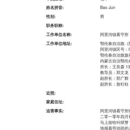
姓名拼音:
Bao Jun
性别:
男
职务职称:
工作单位名称:
阿里河镇看守所
工作单位地址:
鄂伦春自治旗（阿
阿里河镇区号：0
鄂伦春自治旗旗看
内蒙古自治鄂伦
所长：王良森 138
教导员：郑文龙 13
副所长：郭广辉 13
副所长：敖钉柱 13
近照:
家庭住址:
迫害事实:
阿里河镇看守所
二零一零年四月
马上按铃叫狱警
地领着劳动班的