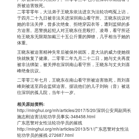
所被迫害致死。
二零零零年，大法弟子王晓东依法进京为法轮功鸣冤上访，
于四月二十九日被非法关进深圳南山看守所。王晓东抗议对
她的非法关押，曾多次绝食、拒绝穿囚衣等，遭到监狱的多
方迫害。恶警挑起犯人对王晓东任意殴打、凌辱，看守所还
给王晓东无限期加戴三十五公斤重的脚镣，几乎相当于她的
体重。
王晓东被迫害精神失常后被保外就医，是大法的威力使她很
快就恢复了健康。二零零二年九月二十二日，她与丈夫再度
被非法绑架，被关押在深圳南山看守所，王晓东与丈夫刘喜
峰绝食抗议。
二零零三年七月，王晓东在南山看守所被迫害致死，而刘喜
峰则被送至四会监狱迫害。据说他们的儿子刘响（音）被送
往深圳的孤儿院，当年十一岁。
相关原始资料:
http://minghui.org/mh/articles/2017/5/20/深圳公安局副局长
施志刚迫害法轮功学员事实-348458.html
广东恶警对女性法轮功学员的摧残
http://minghui.org/mh/articles/2013/5/1/广东恶警对女性法
轮功学员的摧残-272687.html