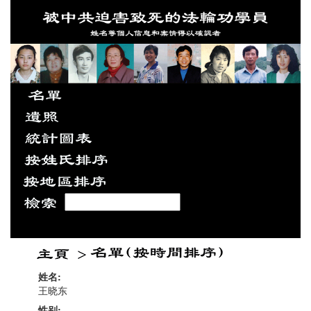
姓名:
王晓东
性别: