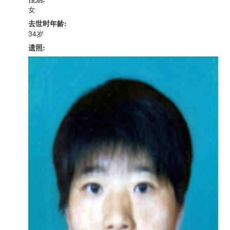
女
去世时年龄:
34岁
遗照: