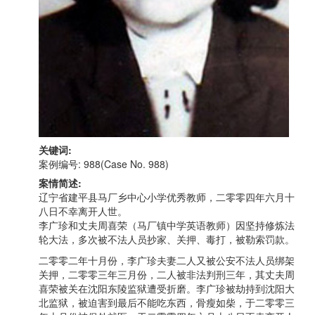
关键词:
案例编号: 988(Case No. 988)
案情简述:
辽宁省建平县马厂乡中心小学优秀教师，二零零四年六月十
八日不幸离开人世。
李广珍和丈夫周喜荣（马厂镇中学英语教师）因坚持修炼法
轮大法，多次被不法人员抄家、关押、毒打，被勒索罚款。
二零零二年十月份，李广珍夫妻二人又被公安不法人员绑架
关押，二零零三年三月份，二人被非法判刑三年，其丈夫周
喜荣被关在沈阳东陵监狱遭受折磨。李广珍被劫持到沈阳大
北监狱，被迫害到最后不能吃东西，骨瘦如柴，于二零零三