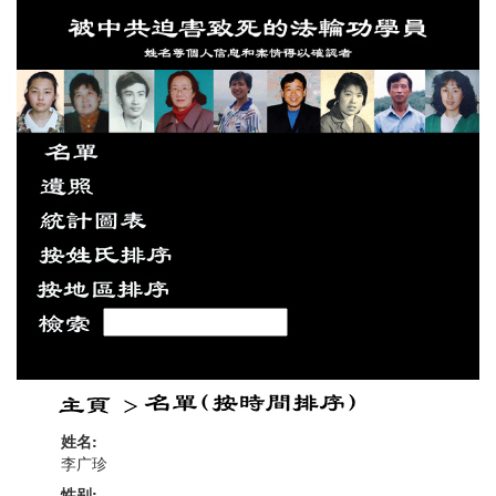
姓名:
李广珍
性别: