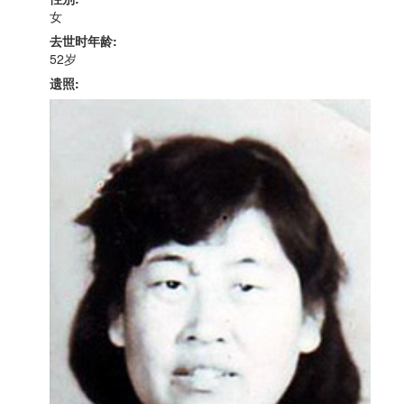
女
去世时年龄:
52岁
遗照: