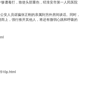
午惨遭毒打，致使头部重伤，经淮安市第一人民医院
。公安人员诓骗张正刚的亲属到另外房间谈话。同时，
拥而上，强行推开其他人，将还有微弱心跳和呼吸的
ml
10p.html