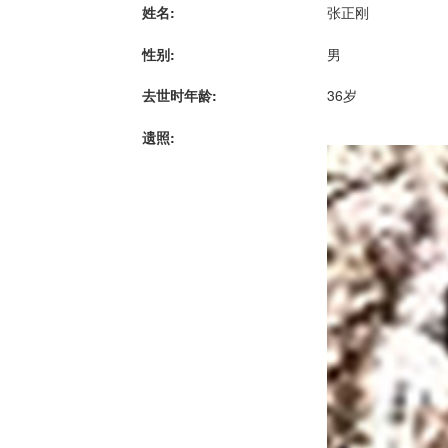
姓名:
张正刚
性别:
男
去世时年龄:
36岁
遗照: