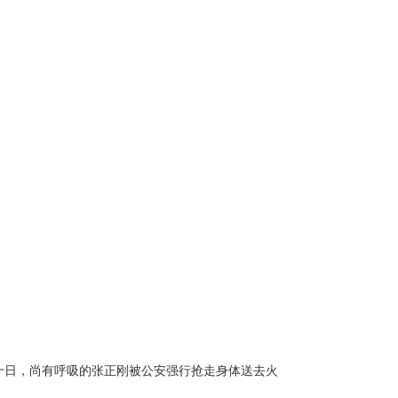
十日，尚有呼吸的张正刚被公安强行抢走身体送去火