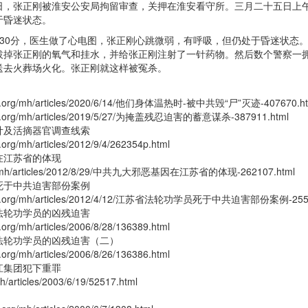
日，张正刚被淮安公安局拘留审查，关押在淮安看守所。三月二十五日上
于昏迷状态。
点30分，医生做了心电图，张正刚心跳微弱，有呼吸，但仍处于昏迷状态
拔掉张正刚的氧气和挂水，并给张正刚注射了一针药物。然后数个警察一
送去火葬场火化。张正刚就这样被冤杀。
hui.org/mh/articles/2020/6/14/他们身体温热时-被中共毁“尸”灭迹-407670.ht
hui.org/mh/articles/2019/5/27/为掩盖残忍迫害的蓄意谋杀-387911.html
计及活摘器官调查线索
.org/mh/articles/2012/9/4/262354p.html
在江苏省的体现
org/mh/articles/2012/8/29/中共九大邪恶基因在江苏省的体现-262107.html
死于中共迫害部份案例
ghui.org/mh/articles/2012/4/12/江苏省法轮功学员死于中共迫害部份案例-2555
法轮功学员的凶残迫害
.org/mh/articles/2006/8/28/136389.html
法轮功学员的凶残迫害（二）
.org/mh/articles/2006/8/26/136386.html
江集团犯下重罪
mh/articles/2003/6/19/52517.html