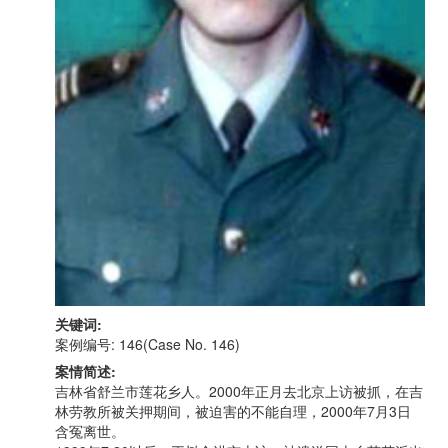
关键词:
案例编号: 146(Case No. 146)
案情简述:
吉林省舒兰市莲花乡人。2000年正月去北京上访被抓，在吉
林劳教所被关押期间，被迫害的不能自理，2000年7月3日
含冤离世。