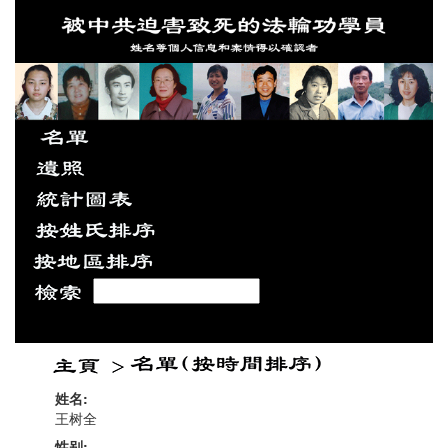
姓名:
王树全
性别: