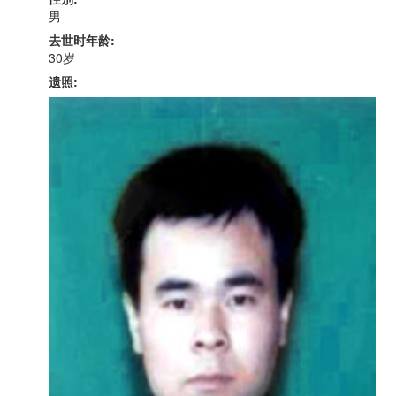
男
去世时年龄:
30岁
遗照: