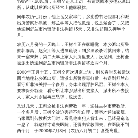
1999年7.20以后，王树全进京上访，被遣送回本乡莲花派出
所，从此以后派出所经常上他家骚扰。
同年农历七月份，他上岳父家串门，乡党委书记倪喜利和派
出所警察孙洪波、邢兰学等人把他抓走，说是聚会了，又把
他送到舒兰市拘留所非法拘留15天，又非法超期关押半个
月。
农历八月份的一天晚上，王树全正在家睡觉，本乡派出所警
察郭雨昌、赵兴江等人进屋谎说：到乡里谈谈话就回来，结
果一宿未归，第二天早上家人到所里要人，没见到。王树全
被派出所送到舒兰市拘留所非法拘留将近两个月。
2000年正月十五，王树全再次进京上访，到长春时又被遣送
回当地莲花乡派出所，遭派出所警察毒打后，被送到舒兰市
看守所非法关押一个多月，身体出现浮肿风湿。王树全本人
要求保外就医，看守所让本乡派出所去接人，派出所不去接
人，家人到乡里再三恳求，也没去。
又过几天，王树全被非法判劳教一年，送往吉林市劳教所。
一个多月后，王树全被迫害得不能自理，警察才通知家属。
当家属到劳教所大门时，看见他由犯人背出来，已经是奄奄
一息了，就这样才送去医院，还得由管教同去。在医院不到
两个月，于2000年7月3日（农历六月初二）含冤离世。