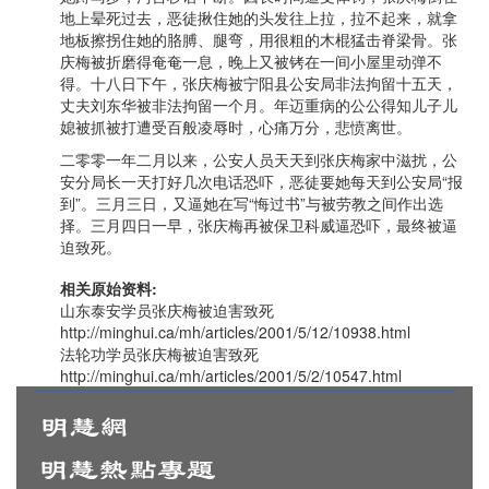
地上晕死过去，恶徒揪住她的头发往上拉，拉不起来，就拿
地板擦拐住她的胳膊、腿弯，用很粗的木棍猛击脊梁骨。张
庆梅被折磨得奄奄一息，晚上又被铐在一间小屋里动弹不
得。十八日下午，张庆梅被宁阳县公安局非法拘留十五天，
丈夫刘东华被非法拘留一个月。年迈重病的公公得知儿子儿
媳被抓被打遭受百般凌辱时，心痛万分，悲愤离世。
二零零一年二月以来，公安人员天天到张庆梅家中滋扰，公
安分局长一天打好几次电话恐吓，恶徒要她每天到公安局“报
到”。三月三日，又逼她在写“悔过书”与被劳教之间作出选
择。三月四日一早，张庆梅再被保卫科威逼恐吓，最终被逼
迫致死。
相关原始资料:
山东泰安学员张庆梅被迫害致死
http://minghui.ca/mh/articles/2001/5/12/10938.html
法轮功学员张庆梅被迫害致死
http://minghui.ca/mh/articles/2001/5/2/10547.html