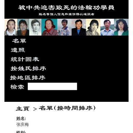
姓名:
张庆梅
性别: