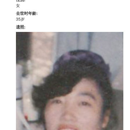
女
去世时年龄:
35岁
遗照: