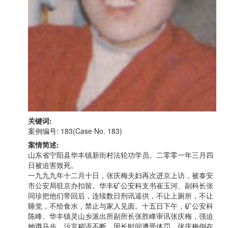
关键词:
案例编号: 183(Case No. 183)
案情简述:
山东省宁阳县华丰镇新街村法轮功学员。二零零一年三月四
日被迫害致死。
一九九九年十二月十日，张庆梅夫妇再次进京上访，被泰安
市公安局驻京办扣留。华丰矿公安科支书崔玉河、副科长张
同珍把他们带回后，连续数日刑讯逼供，不让上厕所，不让
睡觉，不给食水，禁止与家人见面。十五日下午，矿公安科
陈峰、华丰镇灵山乡派出所副所长张胜峰审讯张庆梅，强迫
她蹲马步，污言秽语不断。因长时间遭受体罚，张庆梅倒在