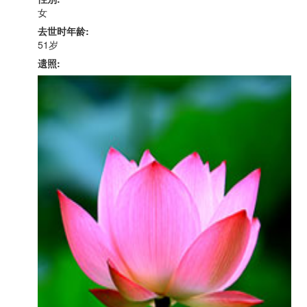
女
去世时年龄:
51岁
遗照: