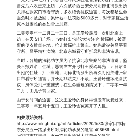
曾先后六次进京上访，六次被桥西公安分局明德北街派出所
关押在张家口市看守所，多次绝食抗议迫害，每次都是生命
垂危时才被放回，累计被非法罚款5000多元，对于家庭生活
原本就困难的她如雪上加霜。
二零零零年十二月二十三日，是王爱玲最后一次到北京上
访，在天安门广场，当她打出“法轮大法好”的横幅时，被野
蛮的便衣推倒在地，抢走横幅推上警车。她先后被关昌平看
守所、昌平精神病院、北京东城看守所折磨和非法审讯。
当时，各地的法轮功学员为了抗议北京警察的非法遣返，坚
决不报姓名、住址，恶警左右开弓打王爱玲耳光，五日后查
出她的住址，押回当地。明德北街派出所再次将她关进张家
口市看守所迫害，并长期非法关押不放。王爱玲连续绝食抗
议，身体受到严重摧残，在生命垂危的情况下，二零零一年
二月，由儿子背回家。
由于长时间的迫害，这次王爱玲的身体再也没有恢复过来，
二零零一年五月十五日，王爱玲含冤离开了人世。
相关原始资料:
http://www.minghui.org/mh/articles/2020/5/30/张家口市桥
东分局五一路派出所对法轮功学员的迫害-406569.html
张家口市红旗楼、五一路派出所对大法弟子的迫害