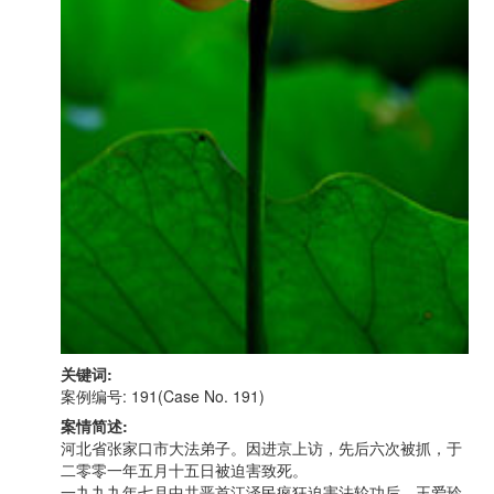
关键词:
案例编号: 191(Case No. 191)
案情简述:
河北省张家口市大法弟子。因进京上访，先后六次被抓，于
二零零一年五月十五日被迫害致死。
一九九九年七月中共恶首江泽民疯狂迫害法轮功后，王爱玲