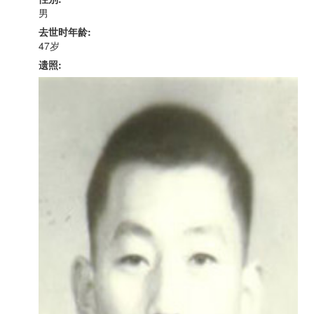
男
去世时年龄:
47岁
遗照: