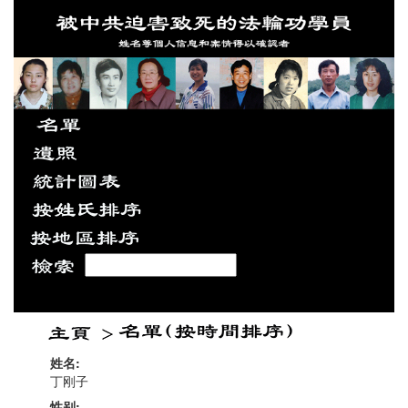
姓名:
丁刚子
性别: