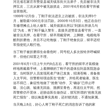
河北省石家庄市赞皇县城关镇东街大法弟子，先后被非法关
押五次，三次从家中被无故抓走，2001年6月初在看守所被
迫害致死。
1999年12月份，丁刚子依法进京上访被抓，非法关押3个
月，被勒索1000元非法罚款。2000年10月3日，他正在自行
车修理摊点上给人修车，城关镇派出所以“到派出所谈几句
话”为名，将丁刚子骗入警车，直接关进赞皇县看守所，一直
被非法关押。在看守所，狱卒用戴背铐、上脚镣、电棍电等
酷刑折磨他，并且不让吃饱饭，丁刚子绝食抗议，狱卒还经
常指使犯人殴打他。
当丁刚子被折磨得生命垂危时，同号犯人多次按铃并呼喊狱
卒，但他们却置之不理。
2001年6月11日上午大约9点左右，看守所的狱卒才装模做
样地将戴着手铐、上着脚镣的丁刚子的遗体拉到县医院急诊
室。当时医护人员发现死者尸体已发臭，招满苍蝇，准备推
入太平间。但警察却强迫医生“抢救”，并给死者输液。医生
迫不得已，象征性地做了“抢救”动作、又“确诊”已停止呼
吸、没心跳、输液无回血、胳膊呈青色，再送往太平间。然
而警察仍不罢休，还胁迫医生做伪证，填写所谓的“抢救无效
死亡报告”，借以掩盖事实真相，还封锁消息，不通知家属。
当天晚上8点，好心人将丁刚子死亡的消息告诉了他的家