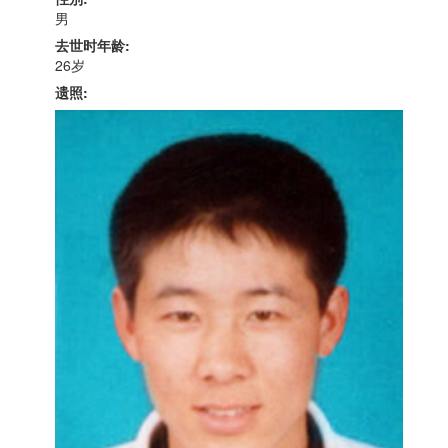
男
去世时年龄:
26岁
遗照: