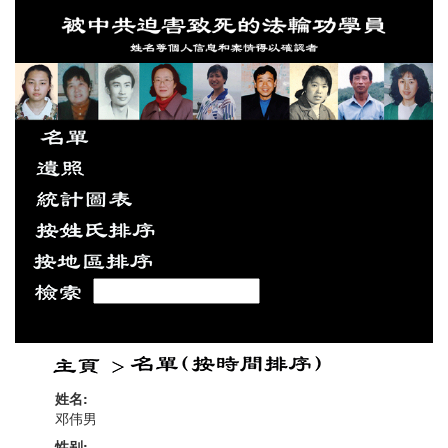
姓名:
邓伟男
性别: