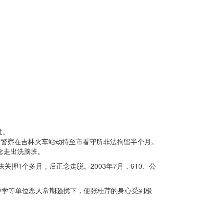
世。
出所警察在吉林火车站劫持至市看守所非法拘留半个月。
念走出洗脑班。
关押1个多月，后正念走脱。2003年7月，610、公
中学等单位恶人常期骚扰下，使张桂芹的身心受到极