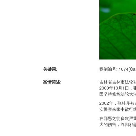
关键词:
案例编号: 1074(Case
案情简述:
吉林省吉林市法轮功
2000年10月1
因坚持修炼法轮大法
2002年，张桂芹
安警察来家中欲行
在邪恶之徒多次严
大的伤害，终因邪恶