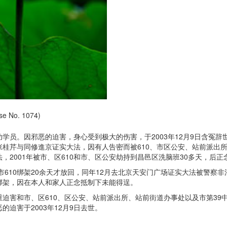
 No. 1074)
学员。因邪恶的迫害，身心受到极大的伤害，于2003年12月9日含冤辞
日，张桂芹与同修進京证实大法，因有人告密而被610、市区公安、站前派
，2001年被市、区610和市、区公安劫持到昌邑区洗脑班30多天，后正
被市610绑架20余天才放回，同年12月去北京天安门广场证实大法被警察非法
绑架，因在本人和家人正念抵制下未能得逞。
重迫害和市、区610、区公安、站前派出所、站前街道办事处以及市第39
的迫害于2003年12月9日去世。