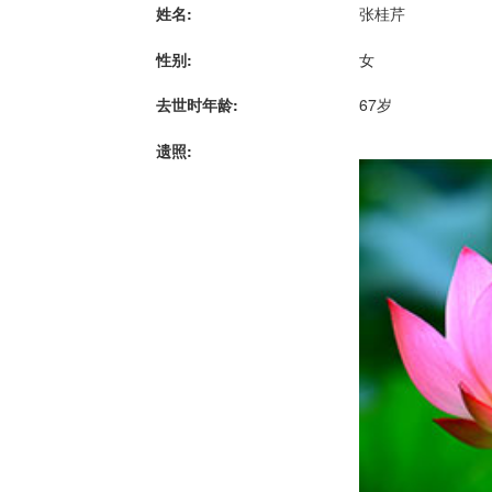
姓名:
张桂芹
性别:
女
去世时年龄:
67岁
遗照: