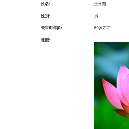
姓名:
王永茹
性别:
男
去世时年龄:
60岁左右
遗照: