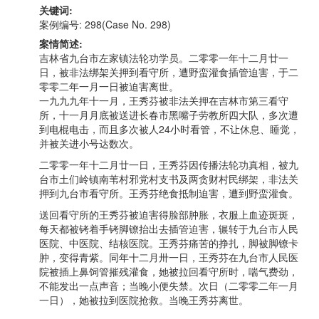
关键词:
案例编号: 298(Case No. 298)
案情简述:
吉林省九台市左家镇法轮功学员。二零零一年十二月廿一
日，被非法绑架关押到看守所，遭野蛮灌食插管迫害，于二
零零二年一月一日被迫害离世。
一九九九年十一月，王秀芬被非法关押在吉林市第三看守
所，十一月月底被送进长春市黑嘴子劳教所四大队，多次遭
到电棍电击，而且多次被人24小时看管，不让休息、睡觉，
并被关进小号达数次。
二零零一年十二月廿一日，王秀芬因传播法轮功真相，被九
台市土们岭镇南苇村邪党村支书及两贪财村民绑架，非法关
押到九台市看守所。王秀芬绝食抵制迫害，遭到野蛮灌食。
送回看守所的王秀芬被迫害得脸部肿胀，衣服上血迹斑斑，
每天都被铐着手铐脚镣抬出去插管迫害，辗转于九台市人民
医院、中医院、结核医院。王秀芬痛苦的挣扎，脚被脚镣卡
肿，变得青紫。同年十二月卅一日，王秀芬在九台市人民医
院被插上鼻饲管摧残灌食，她被拉回看守所时，喘气费劲，
不能发出一点声音；当晚小便失禁。次日（二零零二年一月
一日），她被拉到医院抢救。当晚王秀芬离世。