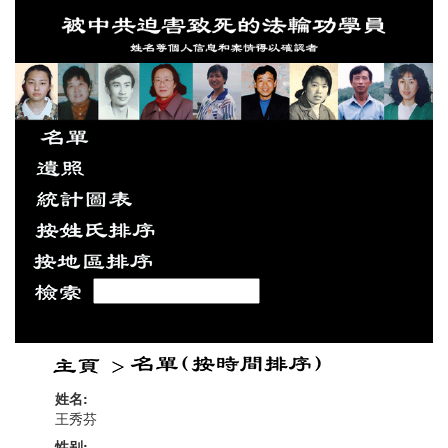
姓名:
王秀芬
性别: