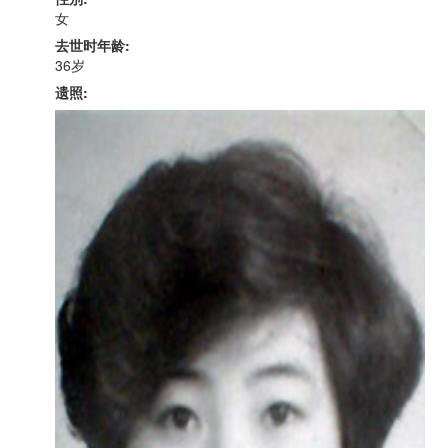
女
去世时年龄:
36岁
遗照: