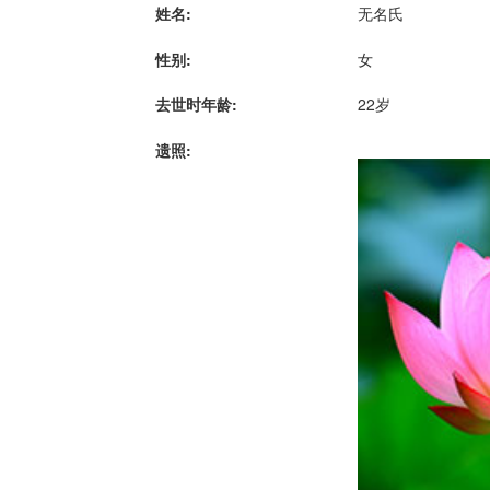
姓名:
无名氏
性别:
女
去世时年龄:
22岁
遗照: