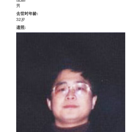
男
去世时年龄:
32岁
遗照: