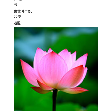
男
去世时年龄:
50岁
遗照: