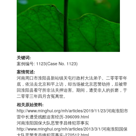
关键词:
案例编号: 1123(Case No. 1123)
案情简述:
河南周口市淮阳县新站镇关屯行政村大法弟子。二零零零年
底，依法去北京和平上访，却当场被北京恶警劫持，后被带
回淮阳县看守所非法关押迫害。期间，遭受非人的折磨，于
二零零三年四月含冤离世。
相关原始资料:
http://www.minghui.org/mh/articles/2019/11/23/河南淮阳市
雷中长遭受残酷迫害经历-396099.html
河南淮阳国保大队恶警李昌锋犯罪事实
http://www.minghui.org/mh/articles/2013/3/1/河南淮阳国保
大队恶警李昌锋犯罪事实-270512.html