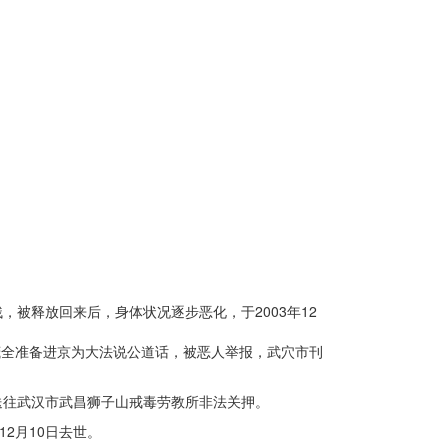
，被释放回来后，身体状况逐步恶化，于2003年12
，郭茂全准备进京为大法说公道话，被恶人举报，武穴市刊
送往武汉市武昌狮子山戒毒劳教所非法关押。
2月10日去世。