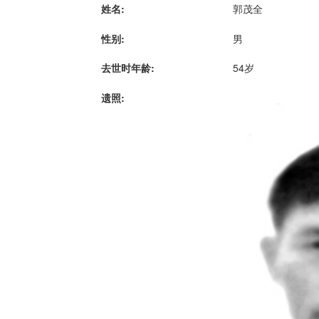
姓名:
郭茂全
性别:
男
去世时年龄:
54岁
遗照: