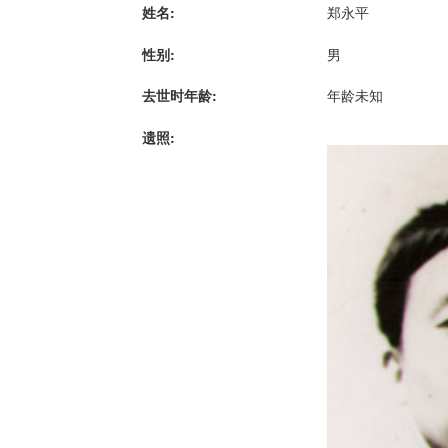
姓名:
郑永平
性别:
男
去世时年龄:
年龄未知
遗照: