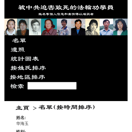
姓名:
华海玉
性别: