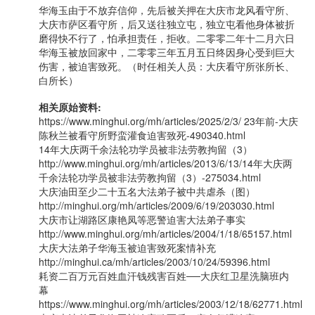
华海玉由于不放弃信仰，先后被关押在大庆市龙风看守所、
大庆市萨区看守所，后又送往独立屯，独立屯看他身体被折
磨得快不行了，怕承担责任，拒收。二零零二年十二月六日
华海玉被放回家中，二零零三年五月五日终因身心受到巨大
伤害，被迫害致死。（时任相关人员：大庆看守所张所长、
白所长）
相关原始资料:
https://www.minghui.org/mh/articles/2025/2/3/ 23年前-大庆
陈秋兰被看守所野蛮灌食迫害致死-490340.html
14年大庆两千余法轮功学员被非法劳教拘留（3）
http://www.minghui.org/mh/articles/2013/6/13/14年大庆两
千余法轮功学员被非法劳教拘留（3）-275034.html
大庆油田至少二十五名大法弟子被中共虐杀（图）
http://minghui.org/mh/articles/2009/6/19/203030.html
大庆市让湖路区康艳凤等恶警迫害大法弟子事实
http://www.minghui.org/mh/articles/2004/1/18/65157.html
大庆大法弟子华海玉被迫害致死案情补充
http://minghui.ca/mh/articles/2003/10/24/59396.html
耗资二百万元百姓血汗钱残害百姓──大庆红卫星洗脑班内
幕
https://www.minghui.org/mh/articles/2003/12/18/62771.html