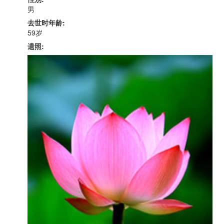
男
去世时年龄:
59岁
遗照: