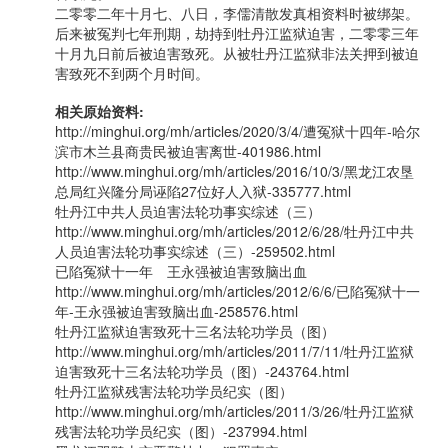
二零零二年十月七、八日，李儒清散发真相资料时被绑架。
后来被冤判七年刑期，劫持到牡丹江监狱迫害，二零零三年
十月九日前后被迫害致死。从被牡丹江监狱非法关押到被迫
害致死不到两个月时间。
相关原始资料:
http://minghui.org/mh/articles/2020/3/4/遭冤狱十四年-哈尔
滨市木兰县商贵民被迫害离世-401986.html
http://www.minghui.org/mh/articles/2016/10/3/黑龙江农垦
总局红兴隆分局诬陷27位好人入狱-335777.html
牡丹江中共人员迫害法轮功事实综述（三）
http://www.minghui.org/mh/articles/2012/6/28/牡丹江中共
人员迫害法轮功事实综述（三）-259502.html
已陷冤狱十一年 王永强被迫害致脑出血
http://www.minghui.org/mh/articles/2012/6/6/已陷冤狱十一
年-王永强被迫害致脑出血-258576.html
牡丹江监狱迫害致死十三名法轮功学员（图）
http://www.minghui.org/mh/articles/2011/7/11/牡丹江监狱
迫害致死十三名法轮功学员（图）-243764.html
牡丹江监狱残害法轮功学员纪实（图）
http://www.minghui.org/mh/articles/2011/3/26/牡丹江监狱
残害法轮功学员纪实（图）-237994.html