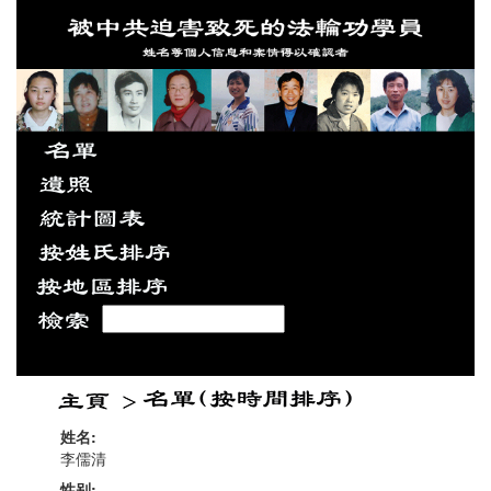
姓名:
李儒清
性别: