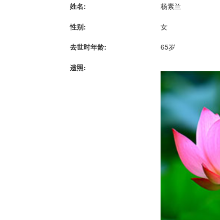
姓名:
杨素兰
性别:
女
去世时年龄:
65岁
遗照: