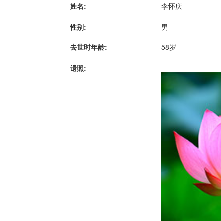
姓名:
李怀庆
性别:
男
去世时年龄:
58岁
遗照: