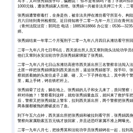
写字，又叫张秀娟按手印，骗她说：“你不是有病吗？签了字就叫你
1000元钱，遭张秀娟家人拒绝。张秀娟一共被非法关押三十天，二
张秀娟遭警察毒打，全身是伤，被非法关押在潍坊看守所至今。构
月六日转到青州检察院。近日得知将于二零一九年一月三日在青州
（青州法院法官：郭同忠 电话：18853618866 办公室：0536—32
师。
张秀娟结束一年零二个月冤刑于二零一九年八月四日从潍坊看守所
二零一九年八月七日早6点，西关派出所人员又窜到尧头法轮功学员
他们又窜到永安法轮功学员张秀娟家绑架了张秀娟。
二零一九年八月七日山东潍坊高密市西关派出所三名警察非法闯入
土匪一样把张秀娟绑架到西关派出所，逼迫张秀娟签字、按手印。
察就抓着她的头发往桌子上砸、碰，又一下子摔在地上，其中两个
里，戴上手铐，铐在铁栏杆上。
张秀娟晕了过去，躺在地上。张秀娟的儿子和女儿来了，质问警察
样对待她？！警察看到这样，就给张秀娟量血压，就叫来了救护车
后，警察又把张秀娟架上警车，拉到西关派出所，两个警察把张秀
两条腿都被拖的磨破皮出了血。
到下午五六点钟，西关派出所把张秀娟和被拉到看守所，张秀娟因
警察向家属勒索五百元钱才放回家，并且还恐吓家属不准上网曝光
二零一九年八月七，把徐秀英和法轮功学员张秀娟铐在一起，拉到