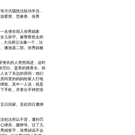
照等方式骚扰法轮功学员，
、游爱荣、范春香、张秀
，一名便衣闯入张秀娟家
及女儿孙宇。被警察抢走的
包，大法师父法像一个，法
个、播放器二部。张秀娟被
穿便衣的人突然闯进，这时
张空白、盖章的搜查令。孙
个人去了东边的房间，他们
让房间里的妈妈给家人打电
是绑架。其中一人说：就是
夺下手机，并拿出手铐把张
月五日回家。至此同日遭绑
己没犯法所以不背，遭到罚
，心律高，腿肿等。过了几
张秀娟签字，张秀娟说不会