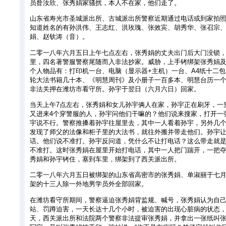
员昝汝欣、张秀娟家骚扰，本人不在家，他们走了。
山东省寿光市圣城派出所、古城派出所警察近期通过电话或到家拍
知道姓名的有孙洪伟、王志红、洪玫瑰、张效宾、胡秀华、张召宗
娟、赵钦涛（音）。
二零一八年六月五日上午七点左右，张秀娟的丈夫出门后大门没锁
里，四名著警服警察尾随而入非法抄家。威胁，上手铐绑架张秀娟
个人物品有：打印机一台、电脑（显示器+主机）一台、A4纸十二
轮大法书籍几十本、《明慧周刊》及小册子一百多本、明慧台历一
非法关押在潍坊市看守所。孙宇于翌日（六月六日）回家。
当天上午7点左右，张秀娟和女儿孙宇俩人在家，孙宇正在刷牙，一
又进来4个穿警服的人，孙宇问他们干嘛的？他们说来搜家，打开一
宇说不行。警察推搡着孙宇往屋里去，其中一人看着孙宇，另外几
发现了师父的法像和柜子里的大法书，就往外搬并带走他们。孙宇
话。他们说不准打。孙宇反问道，凭什么不让打电话？这么带走就
不准打。这时张秀娟在屋里开始打电话，其中一人把门踹开，一把
秀娟和孙宇铐住，塞到车里，绑架到了西关派出所。
二零一八年六月五日被绑架的山东省高密市的张秀娟、单淑丽于七
架的十三人除一外地男学员外全部回家。
在潍坊看守所期间，警察逼迫张秀娟背监规、喊号，张秀娟认为自
站、罚蹲迫害，一天长达十几个小时，被迫害的出现心脏病的状态
天，西关派出所和法院两个警察非法提审张秀娟，并拿出一张纸叫