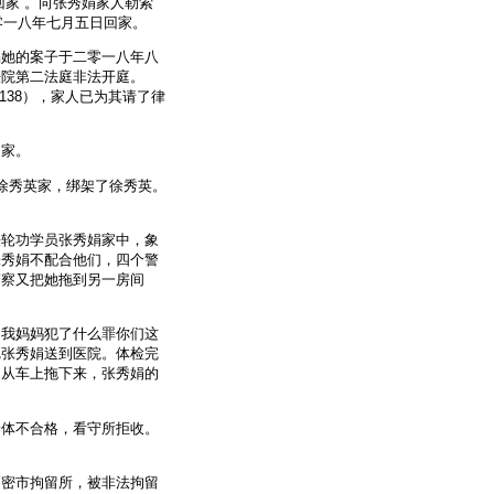
回家”。向张秀娟家人勒索
零一八年七月五日回家。
陷她的案子于二零一八年八
法院第二法庭非法开庭。
35138），家人已为其请了律
回家。
徐秀英家，绑架了徐秀英。
法轮功学员张秀娟家中，象
张秀娟不配合他们，四个警
警察又把她拖到另一房间
：我妈妈犯了什么罪你们这
把张秀娟送到医院。体检完
娟从车上拖下来，张秀娟的
身体不合格，看守所拒收。
。
高密市拘留所，被非法拘留