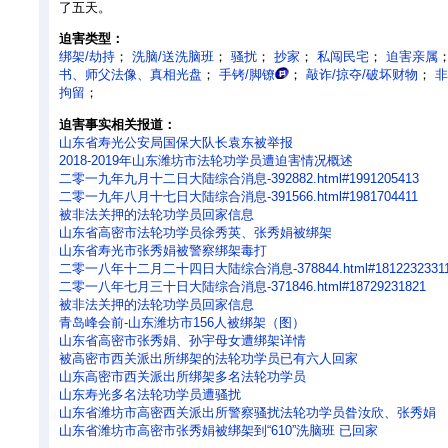
了五天。
迫害类型：
绑架/劫持
；
洗脑/送洗脑班
；
骚扰
；
抄家
；
私闯民宅
；
迫害亲属
书、师父法像、真相光盘
；
手铐/脚镣
；
敲诈/掠夺/破坏财物
；
非
拘留
；
迫害事实相关报道：
山东省寿光公安局国保大队长袁东被举报
2018-2019年山东潍坊市法轮功学员遭迫害情况概述
二零一九年九月十二日大陆综合消息-392882.html#1991205413
二零一九年八月十七日大陆综合消息-391566.html#1981704411
被非法关押的法轮功学员回家信息
山东省高密市法轮功学员徐秀英、张秀娟被绑架
山东省寿光市张秀娟被警察绑架毒打
二零一八年十二月二十四日大陆综合消息-378844.html#1812232331
二零一八年七月三十日大陆综合消息-371846.html#18729231821
被非法关押的法轮功学员回家信息
青岛峰会前-山东潍坊市156人被绑架（图）
山东省高密市张秀娟、孙宇母女遭绑架详情
被高密市西关派出所绑架的法轮功学员已有六人回家
山东高密市西关派出所绑架多名法轮功学员
山东寿光多名法轮功学员遭骚扰
山东省潍坊市高密西关派出所警察骚扰法轮功学员昝汝欣、张秀娟
山东省潍坊市高密市张秀娟被绑架到“610”洗脑班 已回家