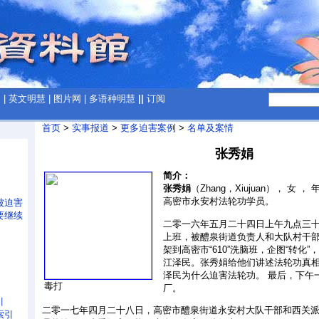
网
|
英文明慧
|
图片网
|
多语种明慧
||
订阅
首页
>
实事报道
>
更多迫害案例
>
名单及案情
张秀娟
简介：
张秀娟
（Zhang，Xiujuan）， 女 
高密市永安村法轮功学员。
被迫害
要继续
二零一六年五月二十四日上午九点三
上班，被醴泉街道负责人和大队村干
架到高密市“610”洗脑班，企图“转化
江泽民。张秀娟给他们讲述法轮功真
泽民为什么迫害法轮功。 最后，下午
毒打
厂。
引
二零一七年四月二十八日，高密市醴泉街道永安村大队干部和西关
索引