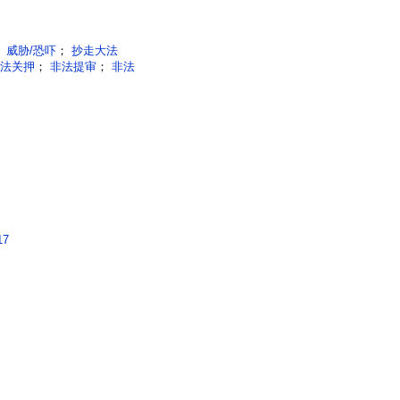
；
威胁/恐吓
；
抄走大法
法关押
；
非法提审
；
非法
17