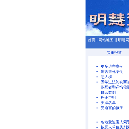
首页
|
网站地图
||
明慧
实事报道
更多迫害案例
迫害致死案例
恶人榜
因学过法轮功而
致死者和详情需
确认案例
严正声明
失踪名单
受迫害的孩子
各地受迫害人索
按恶人单位类别