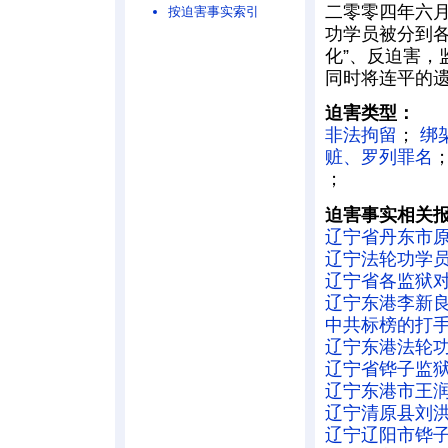
二零零四年六月
按迫害事实索引
功学员被分到
化”、反迫害
同时将连平的
迫害类型：
非法拘留
；
绑
赃、罗列罪名
；
迫害事实相关
辽宁省丹东市
辽宁法轮功学员
辽宁省各监狱
辽宁东港李新
中共标榜的打
辽宁东港法轮
辽宁省铧子监
辽宁东港市王
辽宁清原县刘
辽宁辽阳市铧