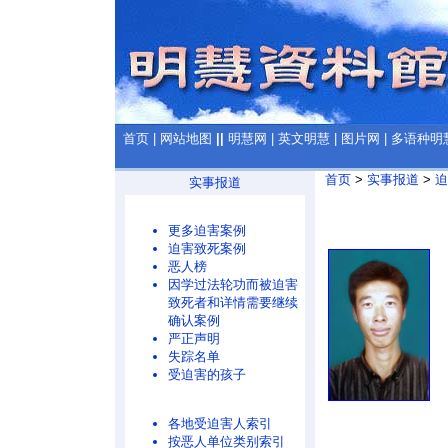
首页
|
网站地图
||
明慧网
|
英文明慧
|
图片网
|
多语种明
首页
>
实事报道
>
迫
实事报道
更多迫害案例
迫害致死案例
恶人榜
因学过法轮功而被迫害
致死者和详情需要继续
确认案例
严正声明
失踪名单
受迫害的孩子
各地受迫害人索引
按恶人单位类别索引