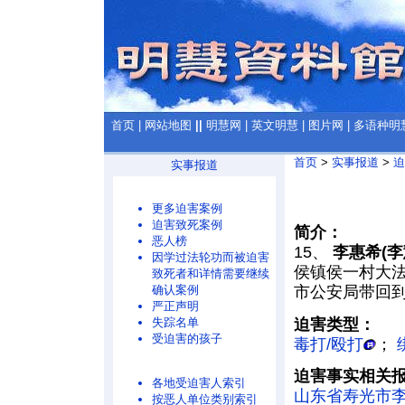
首页
|
网站地图
||
明慧网
|
英文明慧
|
图片网
|
多语种明
首页
>
实事报道
>
迫
实事报道
更多迫害案例
迫害致死案例
简介：
恶人榜
15、
李惠希(李
因学过法轮功而被迫害
侯镇侯一村大
致死者和详情需要继续
确认案例
市公安局带回
严正声明
迫害类型：
失踪名单
受迫害的孩子
毒打/殴打
；
迫害事实相关
各地受迫害人索引
山东省寿光市
按恶人单位类别索引