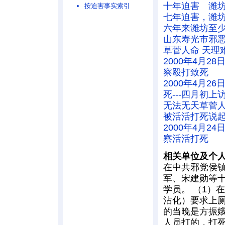
十年迫害 潍
按迫害事实索引
七年迫害，潍坊
六年来潍坊至少
山东寿光市邪
草菅人命 天理
2000年4月
察殴打致死
2000年4月
死---四月初
无法无天草菅人
被活活打死说
2000年4月
察活活打死
相关单位及个
在中共邪党侯
军、宋建勋等
学员。 （1）
沾化）要求上厕
的当晚是方振娥
人员打的，打