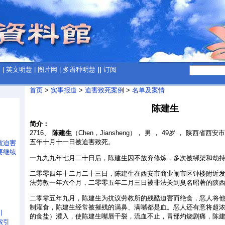
网
|
英文明慧
|
图片网
|
多语种明慧
||
订阅
首页
>
实事报道
>
迫害致死案例
>
名单及案情
陈建生
简介：
2716、
陈建生
（Chen，Jiansheng）， 男 ， 49岁 ， 陕西
五年十月十一日被迫害致死。
被迫害
要继续
一九九九年七月二十日后，陈建生因不放弃修炼，多次被绑架和劫持到
二零零四年十二月二十三日，陈建生在西安市商业闹市区钟楼附近
法劳教一年六个月，二零零五年二月三日被非法关到臭名昭著的陕
二零零五年九月，陈建生为抗议劳教所的残酷迫害而绝食，恶人将他
制灌食，陈建生经常被摧残的满鼻、满嘴都是血。恶人还有意将超
引
的食盐）灌入，使陈建生嘴唇干裂，流血不止，胃部灼烧剧痛，陈
索引