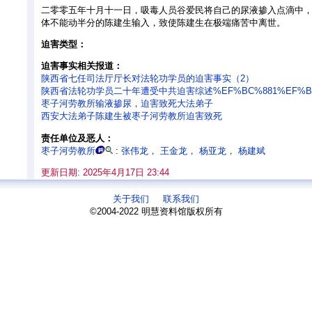
二零零五年十月十一日，吸毒人员谷爱民将自己的尿液掺入点滴中，
体不能动半分的陈建生输入，致使陈建生在极端痛苦中离世。
迫害类型：
迫害事实相关报道：
陕西省七任司法厅厅长对法轮功学员的迫害事实（2）
陕西省法轮功学员二十年遭受中共迫害综述%EF%BC%881%EF%B
枣子河劳教所输液掺尿，迫害致死大法弟子
西安大法弟子陈建生被枣子河劳教所迫害致死
责任单位及恶人：
枣子河劳教所
:
张伟龙
，
王金龙
，
杨亚龙
，
杨建斌
更新日期: 2025年4月17日 23:44
关于我们
联系我们
©2004-2022 明慧资料馆版权所有