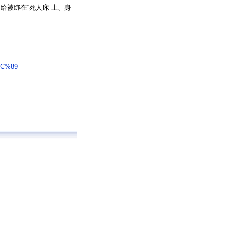
给被绑在“死人床”上、身
C%89