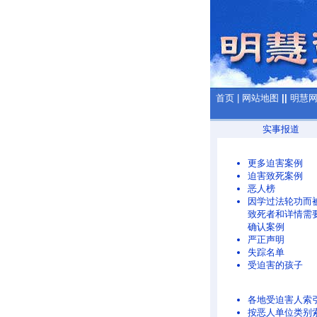
首页
|
网站地图
||
明慧
实事报道
更多迫害案例
迫害致死案例
恶人榜
因学过法轮功而
致死者和详情需
确认案例
严正声明
失踪名单
受迫害的孩子
各地受迫害人索
按恶人单位类别