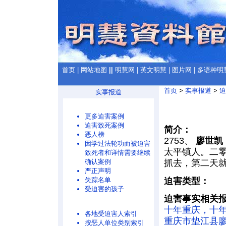
首页
|
网站地图
||
明慧网
|
英文明慧
|
图片网
|
多语种明
首页
>
实事报道
>
迫
实事报道
更多迫害案例
迫害致死案例
简介：
恶人榜
2753、
廖世凯
因学过法轮功而被迫害
太平镇人。二
致死者和详情需要继续
确认案例
抓去，第二天
严正声明
迫害类型：
失踪名单
受迫害的孩子
迫害事实相关
十年重庆，十年
各地受迫害人索引
重庆市垫江县廖
按恶人单位类别索引