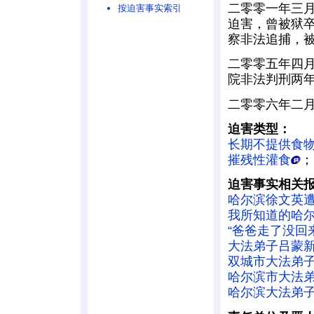
二零零一年三
按迫害事实索引
迫害，曾被狱
察非法追捕，
二零零五年四
院非法判刑两
二零零六年二
迫害类型：
长期不提供食
摧残性灌食
迫害事实相关
哈尔滨徐文英
我所知道的哈尔
“爸爸走了没回
大法弟子吕蒙
双城市大法弟
哈尔滨市大法弟
哈尔滨大法弟