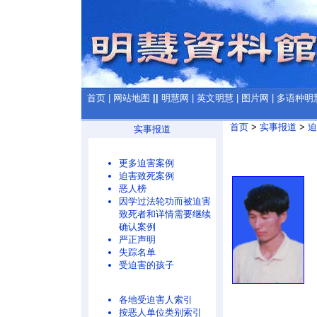
首页
|
网站地图
||
明慧网
|
英文明慧
|
图片网
|
多语种明
首页
>
实事报道
>
迫
实事报道
更多迫害案例
迫害致死案例
恶人榜
因学过法轮功而被迫害
致死者和详情需要继续
确认案例
严正声明
失踪名单
受迫害的孩子
各地受迫害人索引
按恶人单位类别索引