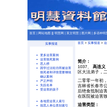
首页
|
网站地图
||
明慧网
|
英文明慧
|
图片网
|
多语种明
首页
>
实事报道
>
迫
实事报道
更多迫害案例
迫害致死案例
简介：
恶人榜
1037、
高连义
因学过法轮功而被迫害
区大法弟子，
致死者和详情需要继续
确认案例
二零零一年初
严正声明
吉林省长春市
失踪名单
受迫害的孩子
后绝食抵制迫
在医院被迫害
各地受迫害人索引
迫害类型：
按恶人单位类别索引