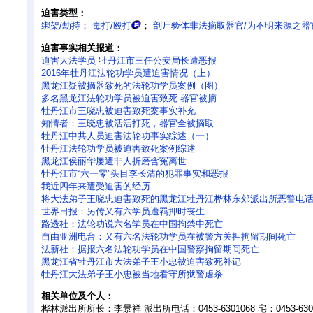
迫害类型：
绑架/劫持
；
毒打/殴打
；
剖尸验体非法摘取器官/为不明来源之器
迫害事实相关报道：
迫害大法学员-牡丹江市三任公安局长遭恶报
2016年牡丹江法轮功学员遭迫害情况（上）
黑龙江疑被摘器致死的法轮功学员案例（图）
多名黑龙江法轮功学员被迫害致死-器官被摘
牡丹江市王晓忠被迫害致死案事实补充
知情者：王晓忠被活活打死，器官全被摘取
牡丹江中共人员迫害法轮功事实综述（一）
牡丹江法轮功学员被迫害致死案例综述
黑龙江侯丽华屡遭非人折磨含冤离世
牡丹江市“六一零”头目李长清的犯罪事实和恶报
我近四年来遭受迫害的经历
将大法弟子王晓忠迫害致死的黑龙江牡丹江桦林东郊派出所恶警电
世界日报：另传又有六学员遭羁押时丧生
路透社：法轮功说六名学员在中国拘禁中死亡
自由亚洲电台：又有六名法轮功学员在被警方关押拘留期间死亡
法新社：据报六名法轮功学员在中国警察拘留期间死亡
黑龙江省牡丹江市大法弟子王小忠被迫害致死补记
牡丹江大法弟子王小忠被当地看守所狱警虐杀
相关单位及个人：
桦林派出所所长：李景祥 派出所电话：0453-6301068 宅：0453-63